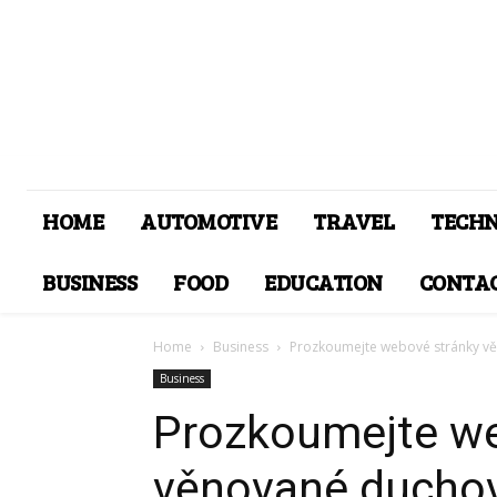
HOME
AUTOMOTIVE
TRAVEL
TECH
BUSINESS
FOOD
EDUCATION
CONTAC
Home
Business
Prozkoumejte webové stránky v
Business
Prozkoumejte we
věnované ducho