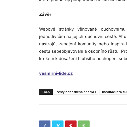
Závěr
Webové stránky věnované duchovnímu 
jednotlivcům na jejich duchovní cestě. Ať 
nástrojů, zapojení komunity nebo inspira
cestu sebeobjevování a osobního růstu. P
krokem k dosažení hlubšího pochopení seb
vesmirni-lide.cz
TAGS
cesty nebeského anděla l
meditaci pro d