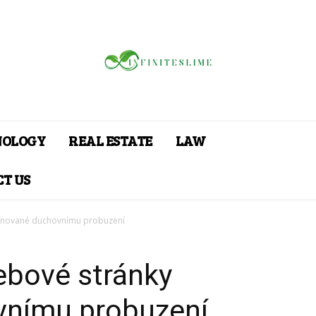
NOLOGY
REAL ESTATE
LAW
T US
ěnované duchovnímu probuzení
bové stránky
vnímu probuzení