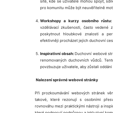
sítě, kde se uživatelé mohou spojit, sd
pro komunitu může být neuvěřitelně motivu
Workshopy a kurzy osobního růstu
vzdělávací zkušenosti, často vedené 
poskytnout hloubkové znalosti a per
efektivněji procházet jejich duchovní ces
Inspirativní obsah:
Duchovní webové strán
renomovaných duchovních vůdců. Tento
povzbuzuje uživatele, aby zůstali oddán
Nalezení správné webové stránky
Při prozkoumávání webových stránek vě
takové, které rezonují s osobními přesvě
rovnováhu mezi praktickými nástroji a ins
které podporují podpůrnou a inkluzivní kom