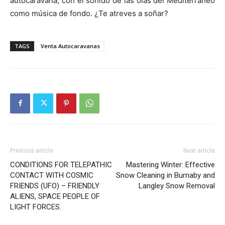
autocaravana, con el sonido de las olas del Mediterráneo
como música de fondo. ¿Te atreves a soñar?
TAGS
Venta Autocaravanas
Previous article
Next article
CONDITIONS FOR TELEPATHIC
Mastering Winter: Effective
CONTACT WITH COSMIC
Snow Cleaning in Burnaby and
FRIENDS (UFO) – FRIENDLY
Langley Snow Removal
ALIENS, SPACE PEOPLE OF
LIGHT FORCES.